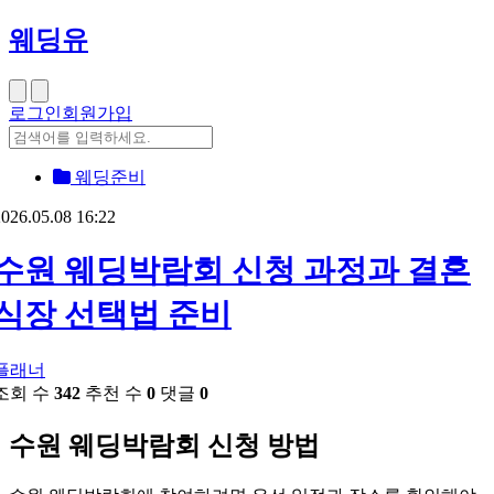
웨딩유
로그인
회원가입
웨딩준비
026.05.08 16:22
수원 웨딩박람회 신청 과정과 결혼
식장 선택법 준비
플래너
조회 수
342
추천 수
0
댓글
0
수원 웨딩박람회 신청 방법