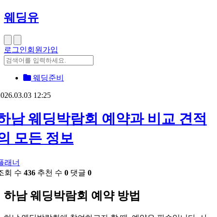
웨딩유
로그인
회원가입
웨딩준비
026.03.03 12:25
하남 웨딩박람회 예약과 비교 견적
의 모든 정보
플래너
조회 수
436
추천 수
0
댓글
0
하남 웨딩박람회 예약 방법